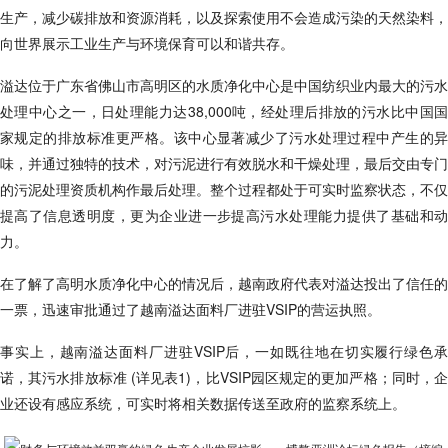
生产，减少碳排放和资源消耗，以及探索使用不会造成污染的天然染料，
向世界展示工业生产与环境保育可以和谐共存。
溢达位于广东省佛山市高明区的水质净化中心是中国纺织业内最大的污水
处理中心之一，日处理能力达38,000吨，经处理后排放的污水比中国国
家规定的排放标准更严格。该中心显著减少了污水处理过程中产生的异
味，并通过独特的技术，对污泥进行有效脱水和干燥处理，最后交由专门
的污泥处理资质机构作最后处理。整个过程都处于可实时监察状态，不仅
提高了信息透明度，更为企业进一步提高污水处理能力提供了基础和动
力。
在了解了高明水质净化中心的情况后，越南
政府
代表对溢达投出了信任的
一票，迅速审批通过了越南溢达面料厂进驻VSIP的营运执照。
事实上，越南溢达面料厂进驻VSIP后，一如既往地在切实履行绿色承
诺，其污水排放标准 (详见表1)，比VSIP园区规定的更加严格；同时，企
业还设有感应系统，可实时将相关数据传送至
政府
的监察系统上。