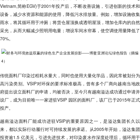
Vietnam,简称EGV)于2001年投产后，不断改善设施，引进创新的技术和
设备，减少水资源和能源的使用，降低污水排放量。例如，增加设施收集
雨水，将其循环用于冲厕；将货仓屋顶换成透明屋顶，增加仓库内的自然
采光，从而大幅减少照明用电量；增设车间水帘幕，使空调使用量降低了
70%。
传统面料厂印染过程耗水量大，同时也使用大量化学品，因此常被划分为
高污染类别。VSIP对环保的要求标准极高，曾有多个厂商向越南当地
政
府
提出设立面料厂的申请，均被否决，至今只有越南溢达成功通过申请并
设厂，成为目前唯
一一
家进驻VSIP 园区的面料厂，该厂已于2015年正
投产。
越南溢达面料厂能成功进驻VSIP的重要原因之一，是溢达集团长久以
来，都以实际行动履行对可持续发展的承诺。从2005年开始，溢达集团
投资逾1.5 亿美元，引进先进技术，对印染废水作深度处理后，循环用于