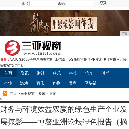
账号:
密码:
注册
广告
推荐：
WUCG2019全球总决赛在即
工信部：5G商用将推动VR技术
9月车市同比降
幅收窄“金九”未
首页
资讯
财经
娱乐
科技
汽车
时尚
企业
游戏
商讯
购物
微商
区块链
主页
>
三亚视窗
>
资讯
> 正文
>
财务与环境效益双赢的绿色生产企业发
展掠影——博鳌亚洲论坛绿色报告（摘