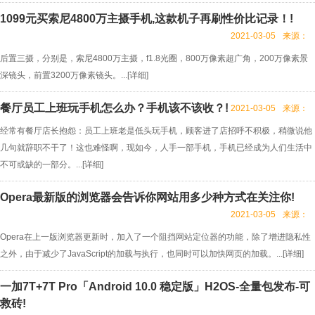
1099元买索尼4800万主摄手机,这款机子再刷性价比记录！!
2021-03-05
来源：
后置三摄，分别是，索尼4800万主摄，f1.8光圈，800万像素超广角，200万像素景
深镜头，前置3200万像素镜头。...[
详细
]
餐厅员工上班玩手机怎么办？手机该不该收？!
2021-03-05
来源：
经常有餐厅店长抱怨：员工上班老是低头玩手机，顾客进了店招呼不积极，稍微说他
几句就辞职不干了！这也难怪啊，现如今，人手一部手机，手机已经成为人们生活中
不可或缺的一部分。...[
详细
]
Opera最新版的浏览器会告诉你网站用多少种方式在关注你!
2021-03-05
来源：
Opera在上一版浏览器更新时，加入了一个阻挡网站定位器的功能，除了增进隐私性
之外，由于减少了JavaScript的加载与执行，也同时可以加快网页的加载。...[
详细
]
一加7T+7T Pro「Android 10.0 稳定版」H2OS-全量包发布-可
救砖!