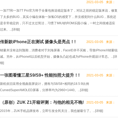
2021-03-05
来源：
一加7T和一加7T Pro官方终于全量包推送稳定版本了，对比之前的稳定版来说，修复
了太多的BUG，其实小编在体验一加氢OS的感受下，并没感觉到什么BUG，系统还
是非常稳定的，只不过太过简洁，习惯了MIUI的ROM乐园小编，一时之间很难适应
过来。...[
详细
]
传新款iPhone正在测试 摄像头是亮点！!
2021-03-05
来源：
销量并没有达到预期，消费者对于刘海屏幕，FaceID并不买账，导致iPhoneX销量锐
减。另外，从iPhone6以后机型开始，摄像头凸起也成为iPhone外观设计常态。...[
详
细
]
一张图看懂三星S9/S9+ 性能拍照大提升！!
2021-03-05
来源：
新机依旧采用全视曲面屏设计，拥有与S8/S8+相同的18.5:9比例
CurvedSuperAMOLED屏幕，分辨率均为2960×1440。...[
详细
]
（原创）ZUK Z1开箱评测：与他的相见不晚!
2021-03-05
来源：
2015年，ZUK手机品牌发布，立即引发全民关注，我也被吸引了。...[
详细
]