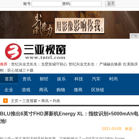
账号:
密码:
注册
广告
推荐：
世纪兴业尤长生：戈壁筑城守初心
世纪兴业尤长生： 产城融合焕新
红美陈庆
刚：匠心筑城三十载
首页
资讯
财经
娱乐
科技
汽车
时尚
企业
游戏
商讯
购物
微商
区块链
主页
>
三亚视窗
>
商讯
> 列表
BLU推出6英寸FHD屏新机Energy XL：指纹识别+5000mAh电
池!
2021-03-05
来源：
BLU是一家实惠型无锁手机制造商，它刚刚推出了一款6英寸@1080p Super