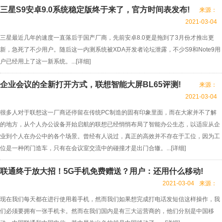
三星S9安卓9.0系统稳定版终于来了，官方时间表发布!
来源：
2021-03-04
三星最近几年的速度一直落后于国产厂商，先前安卓8.0更是拖到了3月份才推出更
新，急死了不少用户。随后这一内测系统被XDA开发者论坛泄露，不少S9和Note9用
户已经用上了这一新系统。...[
详细
]
企业会议的全新打开方式，联想智能大屏BL65评测!
来源：
2021-03-04
很多人对于联想这一厂商还停留在传统PC制造的固有印象里面，而在大家并不了解
的地方，从个人办公设备开始启航的联想已经悄悄布局了智能办公生态，以适应从企
业到个人在办公中的各个场景。曾经有人说过，真正的高效并不存在于工位，因为工
位是一种闭门造车，只有在会议室交流中的碰撞才是出门合辙。...[
详细
]
联通终于放大招！5G手机免费赠送？用户：还用什么移动!
2021-03-04
来源：
现在我们每天都在进行使用着手机，然而我们如果想完成打电话发短信这样操作，我
们必须要拥有一张手机卡。然而在我们国内是有三大运营商的，他们分别是中国移