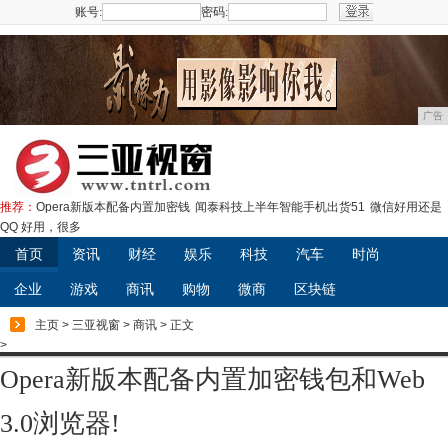
账号:
密码:
注册
广告
推荐：
Opera新版本配备内置加密钱
闻泰科技上半年智能手机出货51
微信好用还是
QQ 好用，很多
首页
资讯
财经
娱乐
科技
汽车
时尚
企业
游戏
商讯
购物
微商
区块链
主页
>
三亚视窗
>
商讯
> 正文
>
Opera新版本配备内置加密钱包和Web
3.0浏览器!