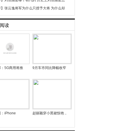
荐】
刘伯温是哪个朝代的 历史上刘伯温是怎
荐】
张云逸将军为什么只授予大将 为什么却
阅读
部：5G商用将推
9月车市同比降幅收窄
：iPhone
赵丽颖穿小黑裙惊艳，