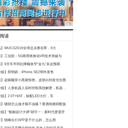
广告
阅读
讯】
WUCG2019全球总决赛在即，6大
商】
工信部：5G商用将推动VR技术突破与
商】
9月车市同比降幅收窄“金九”未达预期
块链】
郭明錤：iPhone SE2明年发售
商】
赵丽颖穿小黑裙惊艳，皮肤白到发光生图
块链】
人形机器人实时控制系统解密，机器人足
块链】
2.0T+9AT，标配LED大灯，车
商】
猪蹄怎么做才能不油腻？黄酒炖猪蹄配饭
块链】
“船舶设计大师”胡可一：新时代更需开
荐】
错峰出行APP是干什么的，怎么用