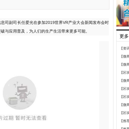
信息司副司长任爱光在参加2019世界VR产业大会新闻发布会时
突破与应用普及，为人们的生产生活带来更多可能。
更多
【资
【微
【微
【区
【微
【区
【区
【微
【区
【推