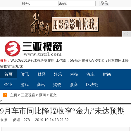
账号:
密码:
注册
广告
推荐：
WUCG2019全球总决赛在即
工信部：5G商用将推动VR技术
9月车市同比降
幅收窄“金九”未
首页
资讯
财经
娱乐
科技
汽车
时尚
企业
游戏
商讯
购物
微商
区块链
主页
>
三亚视窗
>
微商
> 正文
>
9月车市同比降幅收窄“金九”未达预期
来源:
阅读：278
2019-10-14 13:21:32