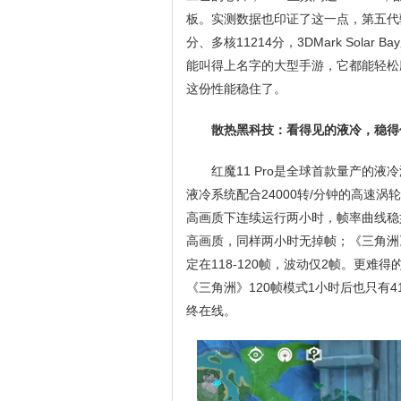
板。实测数据也印证了这一点，第五代骁龙8
分、多核11214分，3DMark Sol
能叫得上名字的大型手游，它都能轻松应
这份性能稳住了。
散热黑科技：看得见的液冷，稳得
红魔11 Pro是全球首款量产的液
液冷系统配合24000转/分钟的高速
高画质下连续运行两小时，帧率曲线稳
高画质，同样两小时无掉帧；《三角洲
定在118-120帧，波动仅2帧。更难
《三角洲》120帧模式1小时后也只有
终在线。