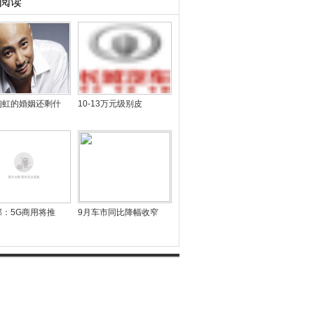
阅读
陶虹的婚姻还剩什
10-13万元级别皮
部：5G商用将推
9月车市同比降幅收窄