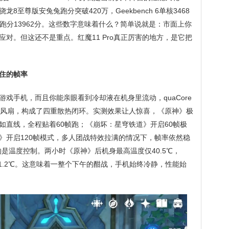
至尊版安兔兔跑分突破420万，Geekbench 6单核3468
ar Bay跑分13962分。这些数字意味着什么？简单说就是：市面上你
对。但这还不是重点。红魔11 Pro真正厉害的地方，是它把
住的帧率
冷游戏手机，而且你能亲眼看到冷却液在机身里流动，quaCore
涡轮风扇，构成了四重散热闭环。实测效果让人惊喜，《原神》极
如直线，全程贴着60帧跑；《崩坏：星穹铁道》开启60帧极
》开启120帧模式，多人团战特效拉满的情况下，帧率依然稳
得的是温度控制。两小时《原神》后机身最高温度仅40.5℃，
41.2℃。这意味着一整个下午的酣战，手机始终冷静，性能始