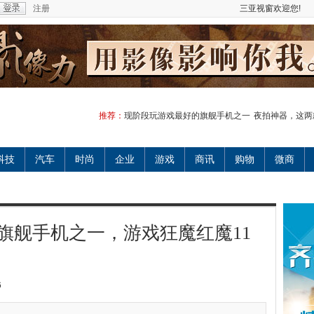
注册
三亚视窗欢迎您!
推荐：
现阶段玩游戏最好的旗舰手机之一
夜拍神器，这两
科技
汽车
时尚
企业
游戏
商讯
购物
微商
旗舰手机之一，游戏狂魔红魔11
6