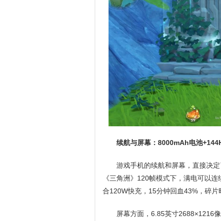
续航与屏幕：8000mAh电池+14
游戏手机的续航和屏幕，直接决定了体
《三角洲》120帧模式下，满电可以连续
合120W快充，15分钟回血43%，碎
屏幕方面，6.85英寸2688×1216