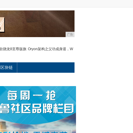
广告
款骁龙8至尊版旗
Oryon架构之父功成身退，W
区块链