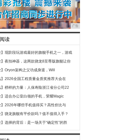
广告
阅读
业】
现阶段玩游戏最好的旗舰手机之一，游戏
业】
夜拍神器，这两款骁龙8至尊版旗舰让你
业】
Oryon架构之父功成身退，Will
讯】
2026全国工程质量金质奖推荐大会在
讯】
榜样的力量：人保寿险浙江省分公司22
业】
适合办公室白领的手机，荣耀Magic
业】
2026年哪些手机值得买？高性价比与
业】
骁龙旗舰有平价款吗？值不值得入手？
业】
选择的背后：是一场关于“确定性”的胜