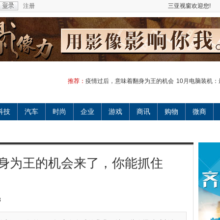
注册
三亚视窗欢迎您!
推荐：
疫情过后，意味着翻身为王的机会
10月电脑装机
科技
汽车
时尚
企业
游戏
商讯
购物
微商
身为王的机会来了，你能抓住
8