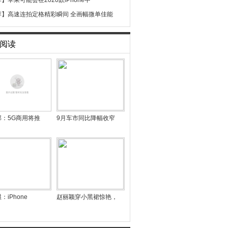
荐】
苹果可能会在2020款iPhone中
荐】
高速连拍定格精彩瞬间 全画幅微单佳能
阅读
部：5G商用将推
9月车市同比降幅收窄
：iPhone
赵丽颖穿小黑裙惊艳，