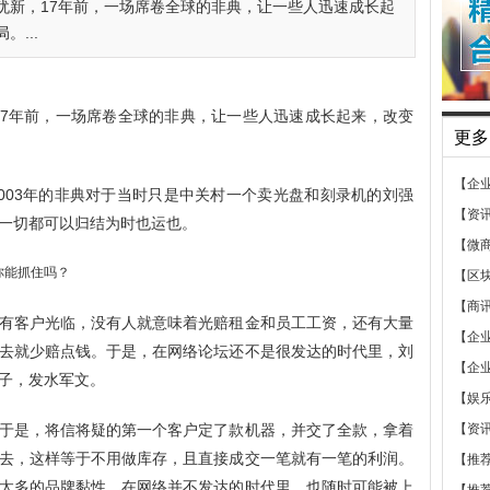
忆犹新，17年前，一场席卷全球的非典，让一些人迅速成长起
...
，17年前，一场席卷全球的非典，让一些人迅速成长起来，改变
更多
【企
003年的非典对于当时只是中关村一个卖光盘和刻录机的刘强
【资
一切都可以归结为时也运也。
【微
【区
【商
有客户光临，没有人就意味着光赔租金和员工工资，还有大量
【企
去就少赔点钱。于是，在网络论坛还不是很发达的时代里，刘
【企
子，发水军文。
【娱
于是，将信将疑的第一个客户定了款机器，并交了全款，拿着
【资
去，这样等于不用做库存，且直接成交一笔就有一笔的利润。
【推
太多的品牌黏性，在网络并不发达的时代里，也随时可能被上