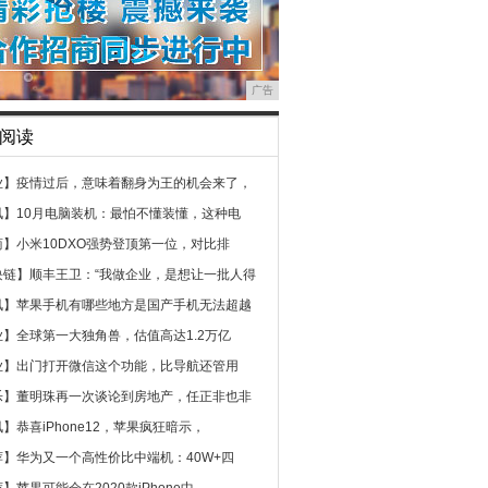
广告
阅读
业】
疫情过后，意味着翻身为王的机会来了，
讯】
10月电脑装机：最怕不懂装懂，这种电
商】
小米10DXO强势登顶第一位，对比排
块链】
顺丰王卫：“我做企业，是想让一批人得
讯】
苹果手机有哪些地方是国产手机无法超越
业】
全球第一大独角兽，估值高达1.2万亿
业】
出门打开微信这个功能，比导航还管用
乐】
董明珠再一次谈论到房地产，任正非也非
讯】
恭喜iPhone12，苹果疯狂暗示，
荐】
华为又一个高性价比中端机：40W+四