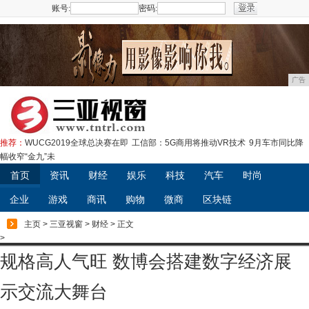
账号:
密码:
注册
广告
推荐：
WUCG2019全球总决赛在即
工信部：5G商用将推动VR技术
9月车市同比降
幅收窄“金九”未
首页
资讯
财经
娱乐
科技
汽车
时尚
企业
游戏
商讯
购物
微商
区块链
主页
>
三亚视窗
>
财经
> 正文
>
规格高人气旺 数博会搭建数字经济展
示交流大舞台