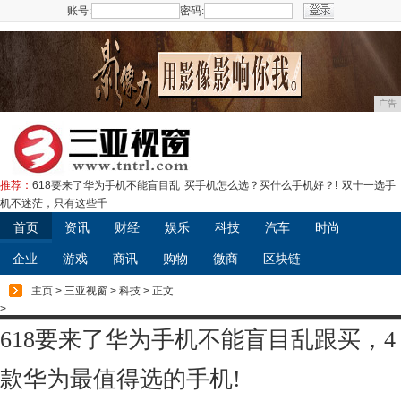
账号:
密码:
注册
广告
推荐：
618要来了华为手机不能盲目乱
买手机怎么选？买什么手机好？!
双十一选手
机不迷茫，只有这些千
首页
资讯
财经
娱乐
科技
汽车
时尚
企业
游戏
商讯
购物
微商
区块链
主页
>
三亚视窗
>
科技
> 正文
>
618要来了华为手机不能盲目乱跟买，4
款华为最值得选的手机!