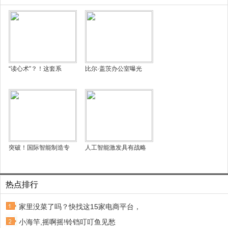
“读心术”？！这套系
比尔·盖茨办公室曝光
突破！国际智能制造专
人工智能激发具有战略
热点排行
家里没菜了吗？快找这15家电商平台，
小海竿,摇啊摇!铃铛叮叮鱼见愁