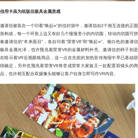
信用卡虽为纸版但极具金属质感
邀请信被装在一个印着“唤起∞”的信封袋中，邀请信由2个相互连接的正圆
形构成，每一个环形上边又有好几个慢慢变小的内切圆，转动内切圆可拼
奏邀请信的“本来面目”，各自印着“荣誉V8”和“唤起∞”。银白色的邀请信
极具金属光泽，也许预兆着荣誉V8的金属材料外壳。邀请信的样子则是
在暗示着VR近视眼镜商品，这一点在先前的加热宣传海报中早已基础获
得确定，另外也预兆着荣誉V8将变成荣誉大家族又一款配置双镜头的商
品，也许相互配合双摄像头能够让客户自身立即写作VR內容。