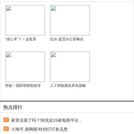
“读心术”？！这套系
比尔·盖茨办公室曝光
突破！国际智能制造专
人工智能激发具有战略
热点排行
家里没菜了吗？快找这15家电商平台，
小海竿,摇啊摇!铃铛叮叮鱼见愁