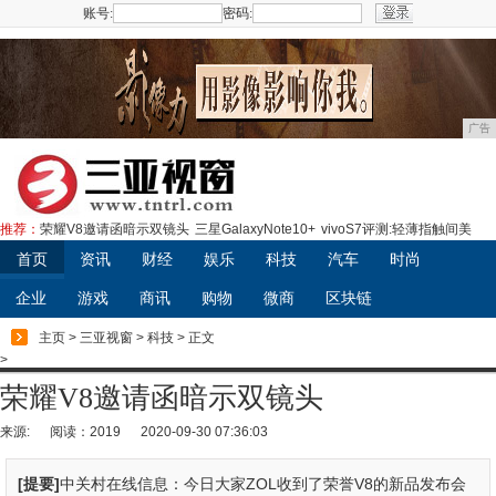
账号:
密码:
注册
广告
推荐：
荣耀V8邀请函暗示双镜头
三星GalaxyNote10+
vivoS7评测:轻薄指触间美
首页
资讯
财经
娱乐
科技
汽车
时尚
企业
游戏
商讯
购物
微商
区块链
主页
>
三亚视窗
>
科技
> 正文
>
荣耀V8邀请函暗示双镜头
来源:
阅读：2019
2020-09-30 07:36:03
[提要]
中关村在线信息：今日大家ZOL收到了荣誉V8的新品发布会