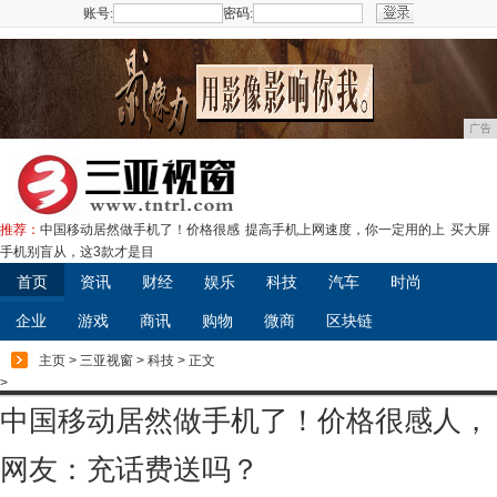
账号:
密码:
注册
广告
推荐：
中国移动居然做手机了！价格很感
提高手机上网速度，你一定用的上
买大屏
手机别盲从，这3款才是目
首页
资讯
财经
娱乐
科技
汽车
时尚
企业
游戏
商讯
购物
微商
区块链
主页
>
三亚视窗
>
科技
> 正文
>
中国移动居然做手机了！价格很感人，
网友：充话费送吗？