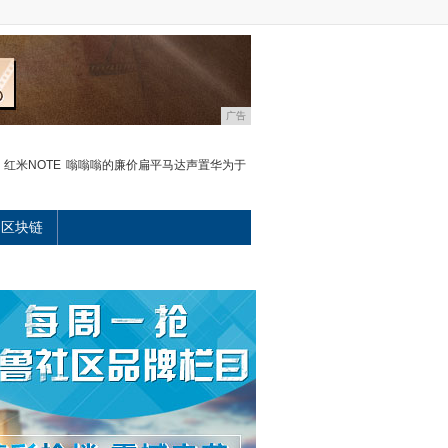
广告
红米NOTE
嗡嗡嗡的廉价扁平马达声置华为于
区块链