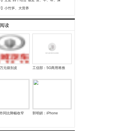
荐】
立足“四个结合”做足“查、早、帮、保
荐】
小竹笋、大营养
阅读
13万元级别皮
工信部：5G商用将推
车市同比降幅收窄
郭明錤：iPhone