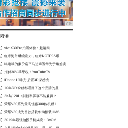
广告
阅读
技】
vivoX30Pro拍照体验：超清四
讯】
红米海外继续发力，红米NOTE9S曝
讯】
嗡嗡嗡的廉价扁平马达声置华为于尴尬境
讯】
拒付30%苹果税！YouTubeTV
技】
iPhone12曝光:后置3D深感镜
讯】
10年DIY粉丝都泪目了这个品牌的显
讯】
2K与120Hz刷新率屏幕不能兼得？
讯】
荣耀V30系列最高优惠300购机赠1
讯】
荣耀V30成为首款搭载华为预装HMS
荐】
2019年最强拍照手机揭晓：DxOM