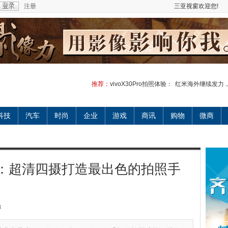
注册
三亚视窗欢迎您!
推荐：
vivoX30Pro拍照体验：
红米海外继续发力，
科技
汽车
时尚
企业
游戏
商讯
购物
微商
照体验：超清四摄打造最出色的拍照手
3