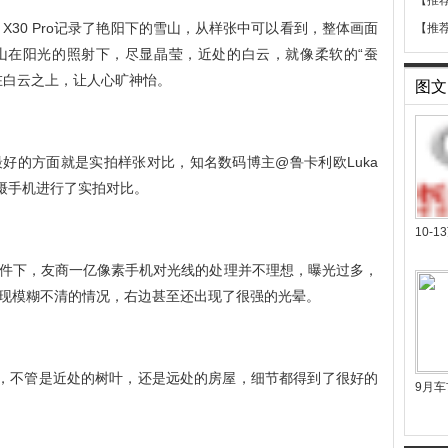
【推
vivo X30 Pro记录了艳阳下的雪山，从样张中可以看到，整体画面
【推
山在阳光的照射下，尽显晶莹，近处的白云，就像柔软的“蚕
在白云之上，让人心旷神怡。
图文
好的方面就是实拍样张对比，知名数码博主@鲁卡利欧Luka
素四摄手机进行了实拍对比。
10-
件下，友商一亿像素手机对光线的处理并不理想，曝光过多，
现模糊不清的情况，右边甚至还出现了很强的光晕。
清晰很多，不管是近处的树叶，还是远处的房屋，细节都得到了很好的
9月