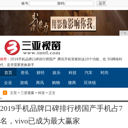
账号:
密码:
注册
广告
推荐：
2019手机品牌口碑排行榜国产
腾讯手机管家的这10个功能，也
5G网络时
代，是否需要更换新手
首页
资讯
财经
娱乐
科技
汽车
时尚
企业
游戏
商讯
购物
微商
区块链
主页
>
三亚视窗
>
科技
> 正文
>
2019手机品牌口碑排行榜国产手机占7
名，vivo已成为最大赢家