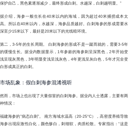
保护自己，黑色素逐渐减少，最终形成白刺。水越深，白刺越明显。”
据介绍，海参一般生长在40米以内的海域，因为超过40米捕捞成本太
高。所以在40米以内，水越深，海参品质越好。白刺海参的形成需要水
深至少15米以下，最好是20米以下的光线暗环境。
第二，3-5年的生长周期。 白刺海参的形成不是一蹴而就的，需要3-5年
的缓慢生长。据业内数据显示，1年参龄的海参刺呈深黑色，2年开始变
浅呈现灰黑色，3年明显变浅呈浅灰色，4年更浅呈灰白色，5年才完全变
白形成真正的白刺。
市场乱象：假白刺海参混淆视听
然而，市场上也出现了大量假冒的白刺海参。据业内人士透露，主要有两
种情况：
福建海参的”病态白刺”。 南方海域水温高（20-25°C），高密度养殖导致
海参出现应激性白化，颜色惨白，刺细软，肉质松散。专家指出：“这是