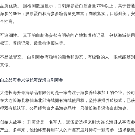
品质优势。 据检测数据显示，白刺海参蛋白质含量70%以上，高于普通
海参的65%；胶原蛋白和海参多糖含量更丰富；肉质紧实，口感鲜美，安
全性高。
可追溯性。 真正的白刺海参都有明确的产地和养殖记录，包括海域使用
权证、养殖记录、质量检测报告等。
不易被冒充。 白刺海参有独特的颜色和形态，有经验的人一眼就能辨别
真假。
白之品海参只做长海深海白刺海参
大连长海升哥海珍品有限公司是一家专注于海参养殖和加工的企业。公司
在大连长海县格仙岛北部海域拥有海域使用权，坚持底播养殖模式，已获
得双有机认证。公司经营白之品海参品牌，只做长海县深海白刺海参。
创始人故事： 升哥曾是一名军人，退伍后选择来到大连长海县从事海参
产业。多年来，他始终坚持用军人的严谨态度对待每一颗海参，追求极致