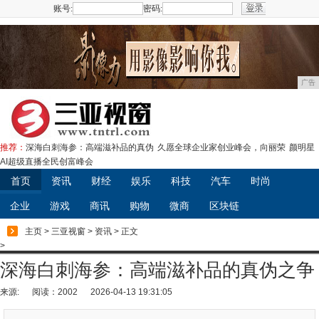
账号:
密码:
注册
广告
推荐：
深海白刺海参：高端滋补品的真伪
久愿全球企业家创业峰会，向丽荣
颜明星
AI超级直播全民创富峰会
首页
资讯
财经
娱乐
科技
汽车
时尚
企业
游戏
商讯
购物
微商
区块链
主页
>
三亚视窗
>
资讯
> 正文
>
深海白刺海参：高端滋补品的真伪之争
来源:
阅读：2002
2026-04-13 19:31:05