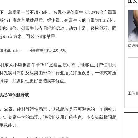
图文
下，总质量一般不超2.5吨。东风小康创富牛卡此次N倍自重重
“5T”底盘的承载品质。经测重，创富牛卡的自重为1.35吨，
重的3.8倍。创富牛卡依旧轻松启动，动力十足，轻松驾驭。同
超9.5立方米，可装198箱苹果。
徐峥
表明东风小康创富牛卡“5T”底盘品质可靠，能够让用户使用无
料扎实可靠以及纵梁由5600T行业顶尖冲压设备，一体式冲压
满焊，底盘刚性更好更结实等优点。
工信
挑战30%越野坡
、农贸、建材等运输场景，满载爬坡是不可避免的，车辆动力
户。创富牛卡的出现，轻松解决用户的痛点。本次满载极限爬
承载能力。