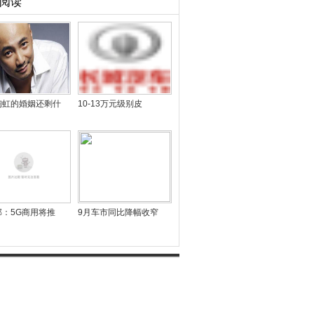
阅读
陶虹的婚姻还剩什
10-13万元级别皮
部：5G商用将推
9月车市同比降幅收窄