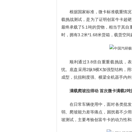
根据国家标准，微卡标准载重情况
载挑战测试，是为了证明创富牛卡超硬核
最终承载了5.1吨的货物，相当于其自
时，拥有3.2米*1.68米货箱，载货空间
顺利通过3.8倍自重重载挑战，
忧。底盘采用2纵9横X加强型结构，用
成型，抗扭刚度强、横梁全机器手内外
满载爬坡拉得动 首次微卡满载2吨
在日常车辆使用中，面对各类批发
弱、爬坡能力差等痛点，困扰着不少用
坡测试，主要考验创富牛卡的动力性和