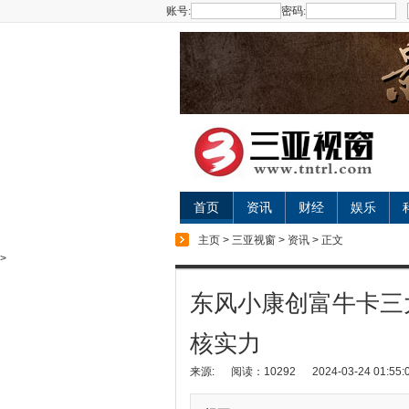
账号:
密码:
首页
资讯
财经
娱乐
主页
>
三亚视窗
>
资讯
> 正文
>
东风小康创富牛卡三
核实力
来源:
阅读：10292
2024-03-24 01:55: