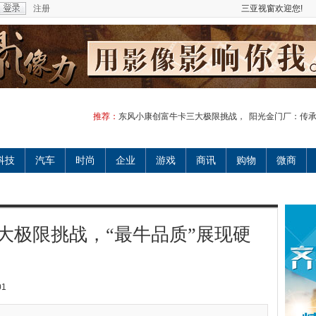
注册
三亚视窗欢迎您!
推荐：
东风小康创富牛卡三大极限挑战，
阳光金门厂：传
科技
汽车
时尚
企业
游戏
商讯
购物
微商
大极限挑战，“最牛品质”展现硬
01