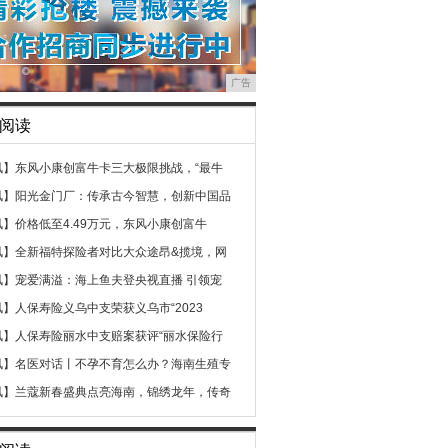
广告
阅读
讯】
东风小康创富牛卡三大极限挑战，“最牛
讯】
阳光金门厂：传承古今智慧，创新中国品
讯】
价格低至4.49万元，东风小康创富牛
讯】
全新福特探险者对比大众途昂&揽境，网
讯】
宠爱满溢：海上鱼夫登央视直播 引领宠
讯】
人保寿险义乌中支荣获义乌市“2023
讯】
人保寿险丽水中支赔案获评“丽水保险行
讯】
名医对话丨不孕不育怎么办？海南生殖专
讯】
兰蔻新春盛典点亮海南，锦绣龙年，传奇