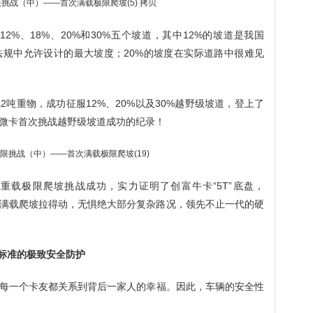
2%、18%、20%和30%五个坡道，其中12%的坡道是我国
规中允许设计的最大坡度；20%的坡度在实际道路中很难见
吨重物，成功征服12%、20%以及30%越野级坡道，登上了
微卡首次挑战越野级坡道成功的纪录！
重载极限爬坡挑战成功，实力证明了创富牛卡“5T”底盘，
匹马力，满载爬坡拉得动，无惧绝大部分复杂路况，领先不止一代的硬
标标准的极致安全防护
每一个卡友都关系到背后一家人的幸福。因此，车辆的安全性