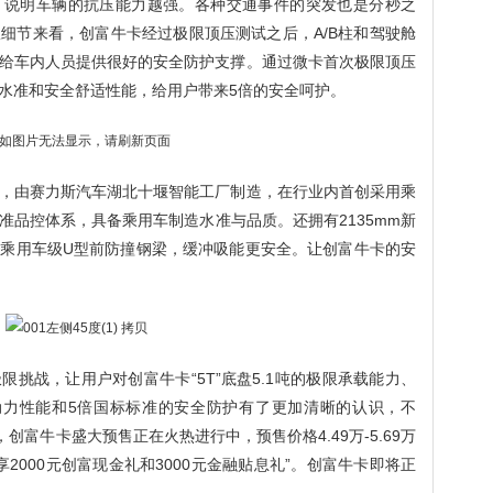
，说明车辆的抗压能力越强。各种交通事件的突发也是分秒之
细节来看，创富牛卡经过极限顶压测试之后，A/B柱和驾驶舱
给车内人员提供很好的安全防护支撑。通过微卡首次极限顶压
水准和安全舒适性能，给用户带来5倍的安全呵护。
，由赛力斯汽车湖北十堰智能工厂制造，在行业内首创采用乘
准品控体系，具备乘用车制造水准与品质。还拥有2135mm新
乘用车级U型前防撞钢梁，缓冲吸能更安全。让创富牛卡的安
挑战，让用户对创富牛卡“5T”底盘5.1吨的极限承载能力、
动力性能和5倍国标标准的安全防护有了更加清晰的认识，不
创富牛卡盛大预售正在火热进行中，预售价格4.49万-5.69万
2000元创富现金礼和3000元金融贴息礼”。创富牛卡即将正