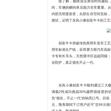
据了解，极限顶压测试时间越短
间，车辆的瞬间承压能力非常重要。从
内部无明显形变，头部生存空间充裕，
测试，证明了东风小康创富牛卡的工艺
创富牛卡突破传统商用车造车工艺
用车标准生产线，采用赛力斯汽车高标
卡专有长车头，天然缓冲区远超同级；
全防护，真正领先不止一代。
东风小康创富牛卡顺利通过三大极限
满载2吨成功挑战30%越野级坡度的
负“领先，不止一代”的响亮口号。目前，
元，预售期间下订用户还可“交99元领享