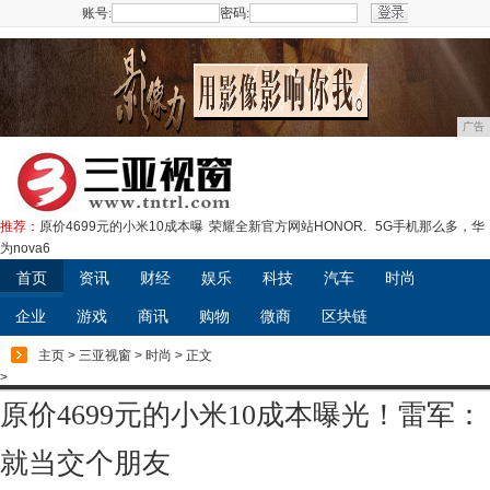
账号:
密码:
注册
广告
推荐：
原价4699元的小米10成本曝
荣耀全新官方网站HONOR.
5G手机那么多，华
为nova6
首页
资讯
财经
娱乐
科技
汽车
时尚
企业
游戏
商讯
购物
微商
区块链
主页
>
三亚视窗
>
时尚
> 正文
>
原价4699元的小米10成本曝光！雷军：
就当交个朋友