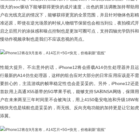
强大的soc驱动下能够获得更快的成片速度，出色的算法调教加持帮助用
户在光线充足的情况下，能够获得更宽的全景范围，并且针对物体色彩精
准还原，即使在逆光场景的时候人物细节保留也会相当到位，夜拍模式开
启之后照片的涂抹感和噪点控制也是更加可圈可点，支持四轴光学防抖和
慢动作视频录制也是我们不应该忽视的亮点。
性能大提升。不出意外的话，iPhone12将会搭载A14仿生处理器并且运
行最新的A14仿生处理器，这样的组合应对大部分的日常应用应该是不需
要担心的，主流游戏的帧率稳定性也会是妥妥的。另外，iPhone12还是
首款用上高通X55基带的5G苹果手机，能够支持SA和NSA网络，保障用
户在未来两至三年时间里不会被淘汰，用上4150毫安电池和升级18W有
线快充也是续航也是妥妥的，而无线、反向充电功能的加持更是让它如虎
添翼。