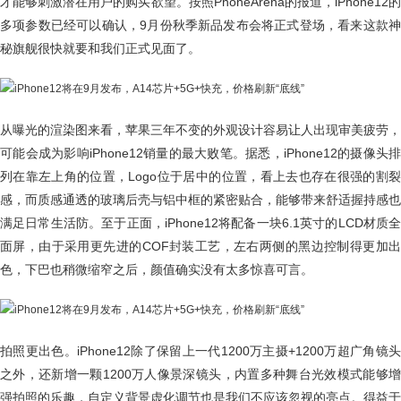
才能够刺激潜在用户的购买欲望。按照PhoneArena的报道，iPhone12的
多项参数已经可以确认，9月份秋季新品发布会将正式登场，看来这款神
秘旗舰很快就要和我们正式见面了。
从曝光的渲染图来看，苹果三年不变的外观设计容易让人出现审美疲劳，
可能会成为影响iPhone12销量的最大败笔。据悉，iPhone12的摄像头排
列在靠左上角的位置，Logo位于居中的位置，看上去也存在很强的割裂
感，而质感通透的玻璃后壳与铝中框的紧密贴合，能够带来舒适握持感也
满足日常生活防。至于正面，iPhone12将配备一块6.1英寸的LCD材质全
面屏，由于采用更先进的COF封装工艺，左右两侧的黑边控制得更加出
色，下巴也稍微缩窄之后，颜值确实没有太多惊喜可言。
拍照更出色。iPhone12除了保留上一代1200万主摄+1200万超广角镜头
之外，还新增一颗1200万人像景深镜头，内置多种舞台光效模式能够增
强拍照的乐趣，自定义背景虚化调节也是我们不应该忽视的亮点。得益于