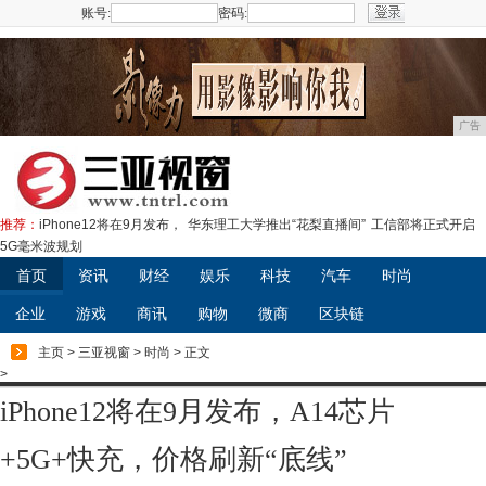
账号:
密码:
注册
广告
推荐：
iPhone12将在9月发布，
华东理工大学推出“花梨直播间”
工信部将正式开启
5G毫米波规划
首页
资讯
财经
娱乐
科技
汽车
时尚
企业
游戏
商讯
购物
微商
区块链
主页
>
三亚视窗
>
时尚
> 正文
>
iPhone12将在9月发布，A14芯片
+5G+快充，价格刷新“底线”