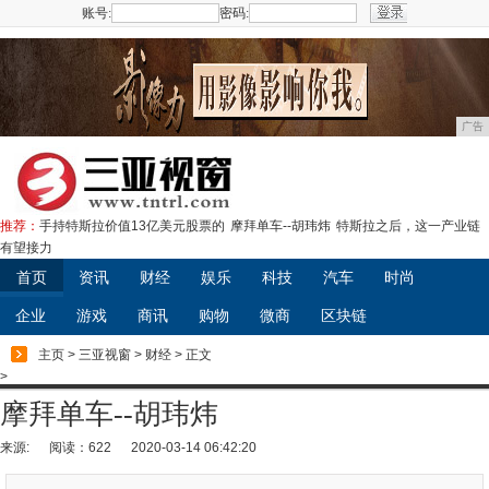
账号:
密码:
注册
广告
推荐：
手持特斯拉价值13亿美元股票的
摩拜单车--胡玮炜
特斯拉之后，这一产业链
有望接力
首页
资讯
财经
娱乐
科技
汽车
时尚
企业
游戏
商讯
购物
微商
区块链
主页
>
三亚视窗
>
财经
> 正文
>
摩拜单车--胡玮炜
来源:
阅读：622
2020-03-14 06:42:20