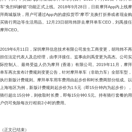
车“免扫码解锁”功能正式上线。2018年9月28日，日前摩拜App内上线摩
拜商城版块，用户可通过App内的虚拟货币“摩币”兑换打折券或者现金购
买骑行周边等生活用品。12月23日胡玮炜辞去摩拜单车CEO，刘禹接任
摩拜CEO。
2019年6月11日，深圳摩拜信息技术有限公司发生工商变更，胡玮炜不再
担任法定代表人及总经理，由李洋接任。监事由刘禹变更为高杰。公司实
际控制人、最终受益人仍为摩拜 (香港）有限公司。2019年11月，摩拜
单车再次发布计费规则变更公告，针对摩拜单车（非助力车）全部车型，
执行新版计费规则。摩拜单车用车费用由起步价和时长费两部分组成。以
上海地区为例，新版计费规则起步价为1.5元（即15分钟内为起步价），
骑行超出15分钟，则收取时长费，即每15分钟0.5元。持有骑行套餐的用
户仍可免除每次行程前2小时的费用。
（正文已结束）