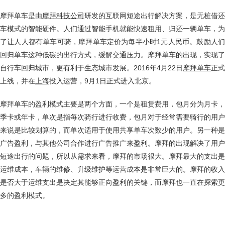
摩拜单车是由
摩拜科技公司
研发的互联网短途出行解决方案，是无桩借还
车模式的智能硬件。人们通过智能手机就能快速租用、归还一辆单车，为
了让人人都有单车可骑，摩拜单车定价为每半小时1元人民币。鼓励人们
回归单车这种低碳的出行方式，缓解交通压力。
摩拜单车
的出现，实现了
自行车回归城市，更有利于生态城市发展。2016年4月22日
摩拜单车
正式
上线，并在
上海
投入运营，9月1日正式进入北京。
摩拜单车的盈利模式主要是两个方面，一个是租赁费用，包月分为月卡，
季卡或年卡，单次是指每次骑行进行收费，包月对于经常需要骑行的用户
来说是比较划算的，而单次适用于使用共享单车次数少的用户。另一种是
广告盈利，与其他公司合作进行广告推广来盈利。摩拜的出现解决了用户
短途出行的问题，所以从需求来看，摩拜的市场很大。摩拜最大的支出是
运维成本，车辆的维修、升级维护等运营成本是非常巨大的。摩拜的收入
是否大于运维支出是决定其能够正向盈利的关键，而摩拜也一直在探索更
多的盈利模式。