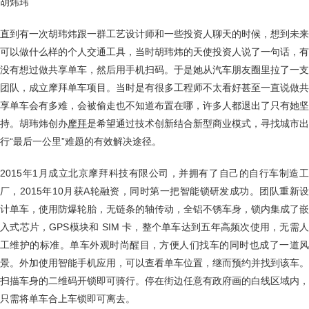
胡炜玮
直到有一次胡玮炜跟一群工艺设计师和一些投资人聊天的时候，想到未来
可以做什么样的个人交通工具，当时胡玮炜的天使投资人说了一句话，有
没有想过做共享单车，然后用手机扫码。于是她从汽车朋友圈里拉了一支
团队，成立摩拜单车项目。当时是有很多工程师不太看好甚至一直说做共
享单车会有多难，会被偷走也不知道布置在哪，许多人都退出了只有她坚
持。胡玮炜创办
摩拜
是希望通过技术创新结合新型商业模式，寻找城市出
行“最后一公里”难题的有效解决途径。
2015年1月成立北京摩拜科技有限公司，并拥有了自己的自行车制造工
厂，2015年10月获A轮融资，同时第一把智能锁研发成功。团队重新设
计单车，使用防爆轮胎，无链条的轴传动，全铝不锈车身，锁内集成了嵌
入式芯片，GPS模块和 SIM 卡，整个单车达到五年高频次使用，无需人
工维护的标准。单车外观时尚醒目，方便人们找车的同时也成了一道风
景。外加使用智能手机应用，可以查看单车位置，继而预约并找到该车。
扫描车身的二维码开锁即可骑行。停在街边任意有政府画的白线区域内，
只需将单车合上车锁即可离去。