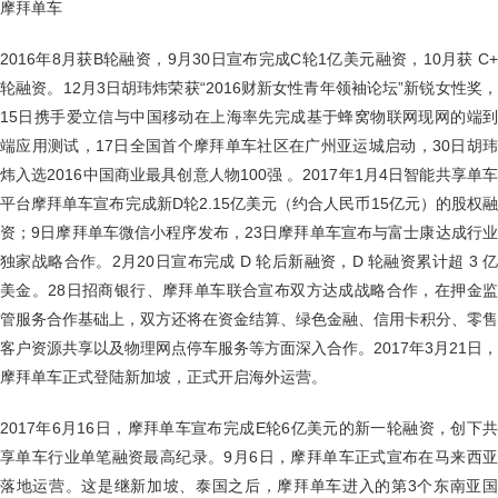
摩拜单车
2016年8月获B轮融资，9月30日宣布完成C轮1亿美元融资，10月获 C+
轮融资。12月3日胡玮炜荣获“2016财新女性青年领袖论坛”新锐女性奖，
15日携手爱立信与中国移动在上海率先完成基于蜂窝物联网现网的端到
端应用测试，17日全国首个摩拜单车社区在广州亚运城启动，30日胡玮
炜入选2016中国商业最具创意人物100强 。2017年1月4日智能共享单车
平台摩拜单车宣布完成新D轮2.15亿美元（约合人民币15亿元）的股权融
资；9日摩拜单车微信小程序发布，23日摩拜单车宣布与富士康达成行业
独家战略合作。2月20日宣布完成 D 轮后新融资，D 轮融资累计超 3 亿
美金。28日招商银行、摩拜单车联合宣布双方达成战略合作，在押金监
管服务合作基础上，双方还将在资金结算、绿色金融、信用卡积分、零售
客户资源共享以及物理网点停车服务等方面深入合作。2017年3月21日，
摩拜单车正式登陆新加坡，正式开启海外运营。
2017年6月16日，摩拜单车宣布完成E轮6亿美元的新一轮融资，创下共
享单车行业单笔融资最高纪录。9月6日，摩拜单车正式宣布在马来西亚
落地运营。这是继新加坡、泰国之后，摩拜单车进入的第3个东南亚国