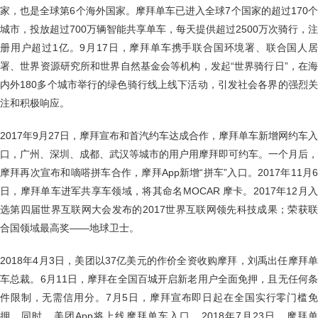
家，也是全球第6个海外国家。摩拜单车已进入全球7个国家的超过170个
城市，投放超过700万辆智能共享单车，每天提供超过2500万次骑行，注
册用户超过1亿。9月17日，摩拜单车携手联合国环境署、联合国人居
署、世界资源研究所和世界自然基金会等机构，发起“世界骑行日”，在海
内外180多个城市举行的绿色骑行线上线下活动，引发社会各界的强烈关
注和积极响应。
2017年9月27日，摩拜宣布和首汽约车达成合作，摩拜单车新增网约车入
口，广州、深圳、成都、武汉等城市的用户用摩拜即可约车。一个月后，
摩拜再次宣布和嘀嗒拼车合作，摩拜App新增“拼车”入口。2017年11月6
日，摩拜单车进军共享车领域，将其命名MOCAR 摩卡。2017年12月入
选第四届世界互联网大会发布的2017世界互联网领先科技成果；荣获联
合国领域最高奖——地球卫士。
2018年4月3日，美团以37亿美元的作价全资收购摩拜，刘禹出任摩拜单
车总裁。6月11日，摩拜在全国百城开启新老用户全面免押，且无任何条
件限制，无需信用分。7月5日，摩拜宣布即日起在全国实行零门槛免
押。同时，美团App将上线摩拜单车入口。2018年7月23日，摩拜单