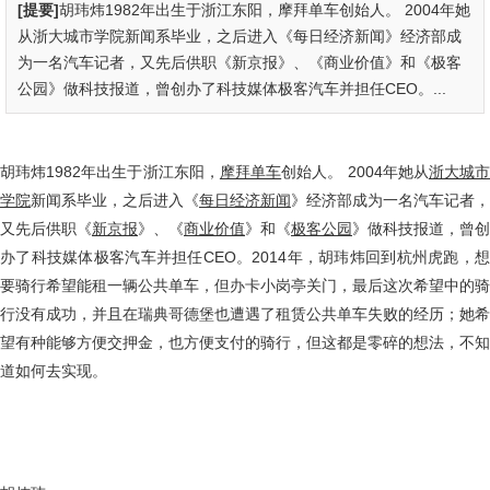
[提要]
胡玮炜1982年出生于浙江东阳，摩拜单车创始人。 2004年她
从浙大城市学院新闻系毕业，之后进入《每日经济新闻》经济部成
为一名汽车记者，又先后供职《新京报》、《商业价值》和《极客
公园》做科技报道，曾创办了科技媒体极客汽车并担任CEO。...
胡玮炜1982年出生于浙江东阳，
摩拜单车
创始人。 2004年她从
浙大城
学院
新闻系毕业，之后进入《
每日经济新闻
》经济部成为一名汽车记者，
又先后供职《
新京报
》、《
商业价值
》和《
极客公园
》做科技报道，曾创
办了科技媒体极客汽车并担任CEO。2014年，胡玮炜回到杭州虎跑，想
要骑行希望能租一辆公共单车，但办卡小岗亭关门，最后这次希望中的骑
行没有成功，并且在瑞典哥德堡也遭遇了租赁公共单车失败的经历；她希
望有种能够方便交押金，也方便支付的骑行，但这都是零碎的想法，不知
道如何去实现。