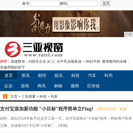
账号:
密码:
注册
广告
推荐：
鼎捷数智：AI原生企业 从“人
兴牛乳业骆延波:一杯好牛奶
澳港顺鸿刘永峰：
穿越周期的坚守
首页
资讯
财经
娱乐
科技
汽车
时尚
企业
游戏
商讯
购物
微商
区块链
主页
>
三亚视窗
>
科技
> 列表
支付宝添加新功能 “小目标”程序简单立Flag!
2021-02-22
来源：
此时，就在2019年春节过后开工第一天，支付宝就推出“小目标”程序，帮助用户简单
立旗，完成每日打卡记录“小目标”。...[
详细
]