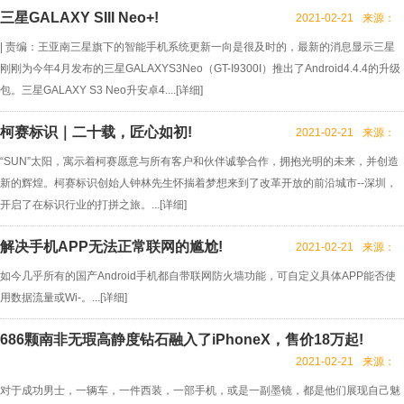
三星GALAXY SIII Neo+!
2021-02-21
来源：
| 责编：王亚南三星旗下的智能手机系统更新一向是很及时的，最新的消息显示三星
刚刚为今年4月发布的三星GALAXYS3Neo（GT-I9300I）推出了Android4.4.4的升级
包。三星GALAXY S3 Neo升安卓4....[
详细
]
柯赛标识｜二十载，匠心如初!
2021-02-21
来源：
“SUN”太阳，寓示着柯赛愿意与所有客户和伙伴诚挚合作，拥抱光明的未来，并创造
新的辉煌。柯赛标识创始人钟林先生怀揣着梦想来到了改革开放的前沿城市--深圳，
开启了在标识行业的打拼之旅。...[
详细
]
解决手机APP无法正常联网的尴尬!
2021-02-21
来源：
如今几乎所有的国产Android手机都自带联网防火墙功能，可自定义具体APP能否使
用数据流量或Wi-。...[
详细
]
686颗南非无瑕高静度钻石融入了iPhoneX，售价18万起!
2021-02-21
来源：
对于成功男士，一辆车，一件西装，一部手机，或是一副墨镜，都是他们展现自己魅