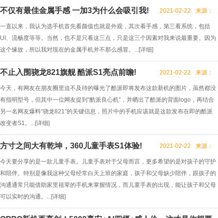
不仅有最佳金属手感 一加3为什么会吸引我!
2021-02-22
来源：
一直以来，我认为选手机首先看颜值也就是外观，其次看手感，第三看系统，包括
UI、流畅度等等。当然，也不是只看这三点，只是这三个因素对我来说最重要。因为
这个缘故，所以我对现在的金属手机并不那么感冒。...[
详细
]
不止入围骁龙821旗舰 酷派S1亮点前瞻!
2021-02-22
来源：
今天，有网友在朋友圈里迫不及待的曝光了酷派即将发布这款新机的图片，虽然都没
有指明型号，但其中一位网友提到“酷派良心机”，并晒出了酷派的背面logo，再结合
另一名网友爆料“骁龙821”的关键信息，照片中的手机应该就是这款发布在即的酷派
改变者S1。...[
详细
]
方寸之间大有乾坤，360儿童手表S1体验!
2021-02-22
来源：
今天要分享的是一款儿童手表。儿童手表对于父母而言，更多希望的是对孩子的守护
和陪伴。特别是像我这种父母经常白天上班的家庭，孩子和父母缺少陪伴，跟孩子的
沟通通常只能借助家里祖辈的手机来掌握情况，而儿童手表的出现，能让孩子和父母
可以实时的沟通。...[
详细
]