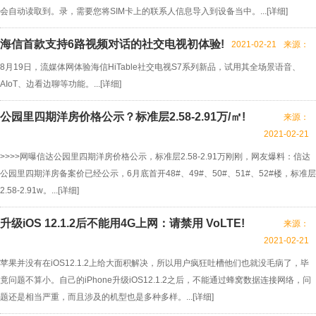
会自动读取到。录，需要您将SIM卡上的联系人信息导入到设备当中。...[
详细
]
海信首款支持6路视频对话的社交电视初体验!
2021-02-21
来源：
8月19日，流媒体网体验海信HiTable社交电视S7系列新品，试用其全场景语音、
AIoT、边看边聊等功能。...[
详细
]
公园里四期洋房价格公示？标准层2.58-2.91万/㎡!
来源：
2021-02-21
>>>>网曝信达公园里四期洋房价格公示，标准层2.58-2.91万刚刚，网友爆料：信达
公园里四期洋房备案价已经公示，6月底首开48#、49#、50#、51#、52#楼，标准层
2.58-2.91w。...[
详细
]
升级iOS 12.1.2后不能用4G上网：请禁用 VoLTE!
来源：
2021-02-21
苹果并没有在iOS12.1.2上给大面积解决，所以用户疯狂吐槽他们也就没毛病了，毕
竟问题不算小。自己的iPhone升级iOS12.1.2之后，不能通过蜂窝数据连接网络，问
题还是相当严重，而且涉及的机型也是多种多样。...[
详细
]