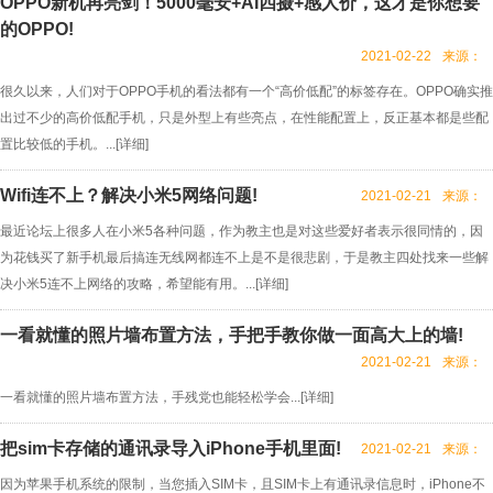
OPPO新机再亮剑！5000毫安+AI四摄+感人价，这才是你想要
的OPPO!
2021-02-22
来源：
很久以来，人们对于OPPO手机的看法都有一个“高价低配”的标签存在。OPPO确实推
出过不少的高价低配手机，只是外型上有些亮点，在性能配置上，反正基本都是些配
置比较低的手机。...[
详细
]
Wifi连不上？解决小米5网络问题!
2021-02-21
来源：
最近论坛上很多人在小米5各种问题，作为教主也是对这些爱好者表示很同情的，因
为花钱买了新手机最后搞连无线网都连不上是不是很悲剧，于是教主四处找来一些解
决小米5连不上网络的攻略，希望能有用。...[
详细
]
一看就懂的照片墙布置方法，手把手教你做一面高大上的墙!
2021-02-21
来源：
一看就懂的照片墙布置方法，手残党也能轻松学会...[
详细
]
把sim卡存储的通讯录导入iPhone手机里面!
2021-02-21
来源：
因为苹果手机系统的限制，当您插入SIM卡，且SIM卡上有通讯录信息时，iPhone不