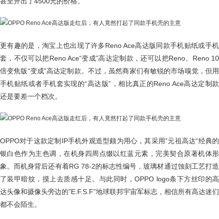
甚至开出了4500元的价格。
更有趣的是，淘宝上也出现了许多Reno Ace高达版同款手机贴纸或手机
套，不仅可以把Reno Ace“变成”高达定制款，还可以把Reno、Reno 10
倍变焦版“变成”高达定制款。不过，虽然商家们有敏锐的市场嗅觉，但用
手机贴纸或者手机套实现的“高达版”，相比真正的Reno Ace高达定制款
还是要差一个档次。
OPPO对于这款定制IP手机外观造型颇为用心，其采用”元祖高达“经典的
银白色作为主色调，在机身四周点缀以红蓝元素，完美契合原著机体形
象。而机身背后还有着RG 78-2的标志性编号，玻璃材通过蚀刻工艺打造
了装甲暗纹，摸上去质感十足。与此同时，OPPO logo条下方丝印的高
达头像和摄像头旁边的”E.F.S.F”地球联邦宇宙军标志，相信所有高达迷们
都不会陌生。