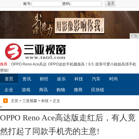
账号:
密码:
注册
广告
推荐：
OPPO Reno Ace高达
OPPO这款手机颜值高！6.5
甜美可爱小姐姐高清手机
壁纸!
首页
资讯
财经
娱乐
科技
汽车
时尚
企业
游戏
商讯
购物
微商
区块链
主页
>
三亚视窗
>
科技
> 正文
>
OPPO Reno Ace高达版走红后，有人竟
然打起了同款手机壳的主意!