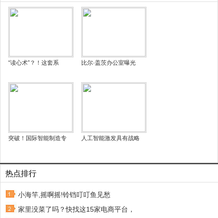
“读心术”？！这套系
比尔·盖茨办公室曝光
突破！国际智能制造专
人工智能激发具有战略
热点排行
小海竿,摇啊摇!铃铛叮叮鱼见愁
家里没菜了吗？快找这15家电商平台，