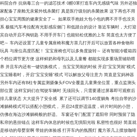
科院合作 抗病毒三合一的滤芯技术 0醛0苯打造车内无感级气味 另外还独
家配备了座舱无汞紫外线杀菌灯 真是医疗级别的杀菌效果 这下再也不用
担心宝宝周围的健康安全了～ 如果双手抱娃大包小包的腾不开手也没关
系 极狐汽车考拉配有光影感应侧门 和低踏台的设计 靠近车辆时，大灯迎
宾自动开启不掏钥匙 不用手开车门 也能轻松优雅的上车 简直也太方便了
吧～ 车内还设置了儿童专属座椅和魔方茶几打开后可以放置各种食物和
玩具 与座位高度匹配！ 宝宝座椅也可以多角度旋转～ 还有智能冷暖箱四
个档位调节更方便 这样鲜奶和母乳以及儿童餐 都能实现多重场景辅助喂
养 并且车内还有一键切换模式， 当宝宝哭闹的时候 开启“宝宝哭闹”模式
宝宝睡着时，开启“宝宝安睡”模式 可以解放父母注意力 简直是宝妈神器
另外车内还有B柱专属监测摄像头FOV全覆盖儿童乘坐位置，重点监测头
部位置 这样宝妈们在驾驶车辆时 无须回头，只需要通过屏幕即可观察后
排儿童状态 大大提升了安全感 累了还可以调节140度躺角 考拉自带的沙
滩躺椅模式可以搭配小憩模式， 开启24度舒适温度，碎片时间的小憩，
仿佛在海边沙滩躺椅般的舒适。 车窗还专门配置了遮阳帘 同时预留了隐
私帘的悬挂锚点 这样车内休息的时候也无惧阳光啦 私密性也很好 简直就
是移动的母婴室啊 带娃的体验感 打开车内的氛围灯 魔方茶几上摆放咖啡