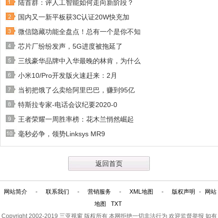
陆首群：评人工智能如何走向新阶段？
国内又一新平板获3C认证20W快充加
微信隐藏功能全盘点！总有一个是你不知
芯片厂纷纷发声，5G进度被拖延了
三线豪华品牌中入华最晚的林肯，为什么
小米10/Pro开发版火速赶来：2月
当初把饿了么卖给阿里巴巴，赚到95亿
特斯拉专家-电话会议纪要2020-0
王者荣耀一周胜率榜：花木兰悄然崛起
毫秒必争，领势Linksys MR9
返回首页
网站简介
-
联系我们
-
营销服务
-
XML地图
-
版权声明
-
网站
地图
TXT
Copyright 2002-2019
三亚视窗
版权所有 本网拒绝一切非法行为 欢迎监督举报 如有