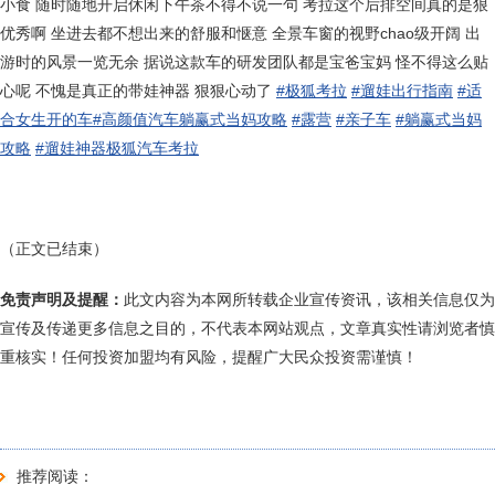
小食 随时随地开启休闲下午茶不得不说一句 考拉这个后排空间真的是狠
优秀啊 坐进去都不想出来的舒服和惬意 全景车窗的视野chao级开阔 出
游时的风景一览无余 据说这款车的研发团队都是宝爸宝妈 怪不得这么贴
心呢 不愧是真正的带娃神器 狠狠心动了
#极狐考拉
#遛娃出行指南
#适
合女生开的车
#高颜值汽车躺赢式当妈攻略
#露营
#亲子车
#躺赢式当妈
攻略
#遛娃神器极狐汽车考拉
（正文已结束）
免责声明及提醒：
此文内容为本网所转载企业宣传资讯，该相关信息仅为
宣传及传递更多信息之目的，不代表本网站观点，文章真实性请浏览者慎
重核实！任何投资加盟均有风险，提醒广大民众投资需谨慎！
推荐阅读：