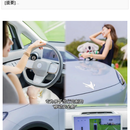
[提要]
...