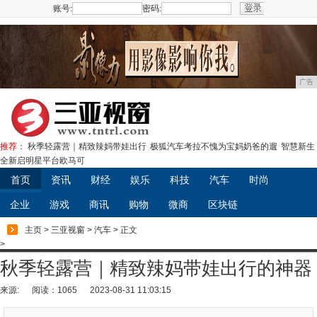
账号:
密码:
注册
广告
推荐：
秋季轻露营｜精致辣妈带娃出行
极狐汽车考拉不愧为宝妈奶爸的遛
智慧新生
全新启明星平台欧马可
首页
资讯
财经
娱乐
科技
汽车
时尚
企业
游戏
商讯
购物
微商
区块链
主页
>
三亚视窗
>
汽车
> 正文
>
秋季轻露营｜精致辣妈带娃出行的神器
来源:
阅读：1065
2023-08-31 11:03:15