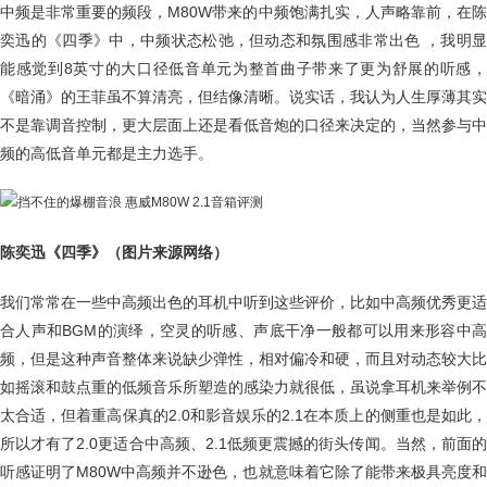
中频是非常重要的频段，M80W带来的中频饱满扎实，人声略靠前，在陈
奕迅的《四季》中，中频状态松弛，但动态和氛围感非常出色 ，我明显
能感觉到8英寸的大口径低音单元为整首曲子带来了更为舒展的听感，
《暗涌》的王菲虽不算清亮，但结像清晰。说实话，我认为人生厚薄其实
不是靠调音控制，更大层面上还是看低音炮的口径来决定的，当然参与中
频的高低音单元都是主力选手。
陈奕迅《四季》（图片来源网络）
我们常常在一些中高频出色的耳机中听到这些评价，比如中高频优秀更适
合人声和BGM的演绎，空灵的听感、声底干净一般都可以用来形容中高
频，但是这种声音整体来说缺少弹性，相对偏冷和硬，而且对动态较大比
如摇滚和鼓点重的低频音乐所塑造的感染力就很低，虽说拿耳机来举例不
太合适，但着重高保真的2.0和影音娱乐的2.1在本质上的侧重也是如此，
所以才有了2.0更适合中高频、2.1低频更震撼的街头传闻。当然，前面的
听感证明了M80W中高频并不逊色，也就意味着它除了能带来极具亮度和