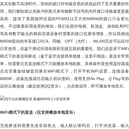
其实在数字高清时代，音响的接口对传输音质的高低起到了至关重要的作
用，我们都知道以光脉冲的形式来传输数字信号的光纤接口传输速度是最
高的，提供了美国德州仪器的PCM9211芯片的M80W的接口只会更出
色。不过随着应用场景的增加，我们在面对电视、机顶盒、游戏机和PC
等具有数字输出的模拟音源设备时需要的接口也逐渐增多，所以我相信
M80W提供的丰富接口RCA、同轴、OPT（光纤）、WLAN完全可以应付
日常使用，但鉴于测试环境有限和无线互联的重要性。我们还是讲下WiFi
模式下的直连和桥连（鉴于蓝牙连接简单便捷，这里不细说）直连非常简
单，但需要注意直连模式下只能播放本地歌曲。具体操作是使用遥控器或
点击音量旋钮键盘切换在WiFi模式下，打开手机WiFi设置，连接设备
M80W，设备连接成功后输入初识密码，使用支持Air Play、Q Play等协
议的云播放端（建议使用QQ音乐），点击推送符，即可播放本地音乐。
WiFi模式下的直连（仅支持播放本地音乐）
无线桥连则需要先连音箱热点，输入默认密码后，打开浏览器，输入