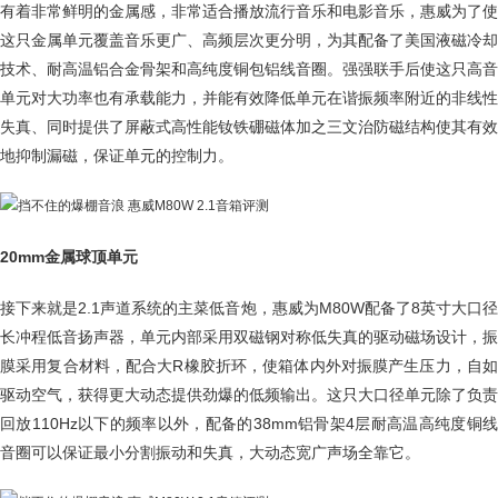
有着非常鲜明的金属感，非常适合播放流行音乐和电影音乐，惠威为了使
这只金属单元覆盖音乐更广、高频层次更分明，为其配备了美国液磁冷却
技术、耐高温铝合金骨架和高纯度铜包铝线音圈。强强联手后使这只高音
单元对大功率也有承载能力，并能有效降低单元在谐振频率附近的非线性
失真、同时提供了屏蔽式高性能钕铁硼磁体加之三文治防磁结构使其有效
地抑制漏磁，保证单元的控制力。
20mm金属球顶单元
接下来就是2.1声道系统的主菜低音炮，惠威为M80W配备了8英寸大口径
长冲程低音扬声器，单元内部采用双磁钢对称低失真的驱动磁场设计，振
膜采用复合材料，配合大R橡胶折环，使箱体内外对振膜产生压力，自如
驱动空气，获得更大动态提供劲爆的低频输出。这只大口径单元除了负责
回放110Hz以下的频率以外，配备的38mm铝骨架4层耐高温高纯度铜线
音圈可以保证最小分割振动和失真，大动态宽广声场全靠它。