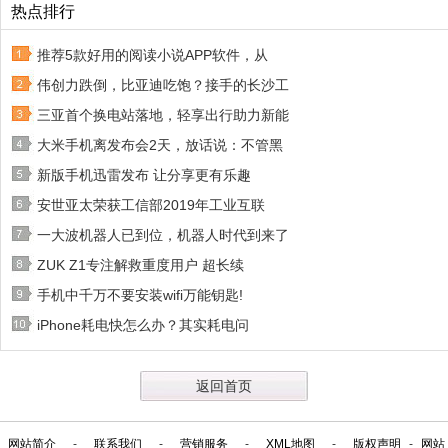
热点排行
推荐5款好用的阅读小说APP软件，从
伟创力跌倒，比亚迪吃饱？接手的长沙工
三亚首个换电站落地，轻享出行助力新能
大米手机离发布会2天，放话说：不管黑
新版手机迅雷发布 让分享更有乐趣
安世亚太荣获工信部2019年工业互联
一大波机器人已到位，机器人时代到来了
ZUK Z1专注解救重度用户 超长续
手机中千万不要安装wifi万能钥匙!
iPhone耗电快怎么办？其实耗电问
返回首页
网站简介
-
联系我们
-
营销服务
-
XML地图
-
版权声明
-
网站