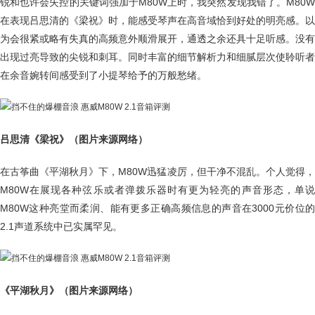
锐和也许会失控的关键词强加于M80W上时，我突然发现我错了。M80W
在表现吕思清的《梁祝》时，能感受琴声在高音域恰到好处的明亮感。以
为会很紧或略有失真的高频意外顺滑展开，通透之余还具十足听感。没有
出现过亮导致的尖锐和刺耳。同时丰富的细节解析力和细腻层次使聆听者
在余音婉转间感受到了小提琴给予的万般愁绪。
吕思清《梁祝》（图片来源网络）
在古筝曲《平湖秋月》下，M80W迅猛凌厉，但干净不混乱。个人觉得，
M80W在展现各种弦乐或者弹拨乐器时有更为轻亮的声音形态，单说
M80W这种亮堂而柔润、能有更多正确高频信息的声音在3000元价位的
2.1声道系统中已实属罕见。
《平湖秋月》（图片来源网络）