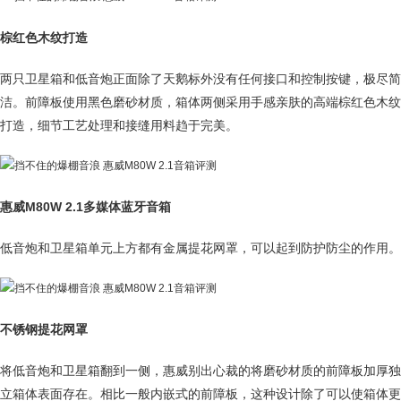
棕红色木纹打造
两只卫星箱和低音炮正面除了天鹅标外没有任何接口和控制按键，极尽简
洁。前障板使用黑色磨砂材质，箱体两侧采用手感亲肤的高端棕红色木纹
打造，细节工艺处理和接缝用料趋于完美。
惠威M80W 2.1多媒体蓝牙音箱
低音炮和卫星箱单元上方都有金属提花网罩，可以起到防护防尘的作用。
不锈钢提花网罩
将低音炮和卫星箱翻到一侧，惠威别出心裁的将磨砂材质的前障板加厚独
立箱体表面存在。相比一般内嵌式的前障板，这种设计除了可以使箱体更