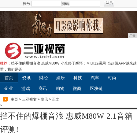
账号:
密码:
注册
广告
推荐：
挡不住的爆棚音浪 惠威M80W
小米终于醒悟：MIUI12采用
当超级APP越来越
重，我们是否
首页
资讯
财经
娱乐
科技
汽车
时尚
企业
游戏
商讯
购物
微商
区块链
主页
>
三亚视窗
>
资讯
> 正文
>
挡不住的爆棚音浪 惠威M80W 2.1音箱
评测!