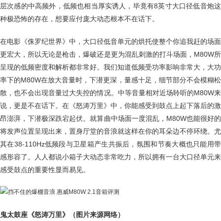
层次感的中高频外，低频也相当厚实诱人，毕竟有8英寸大口径低音炮这
种极恐怖的存在，想要应付庞大动态根本不在话下。
在电影《侏罗纪世界》中，大口径低音单元的烘托使整个你追我赶的场面
更宏大，所以无论是枪击，爆破还是更为混乱刺激的打斗场面，M80W所
呈现的低频密度和解析都非常好。我们知道低频受功率影响非常大，大功
率下的M80W在放大音量时，下潜更深，量感十足，细节部分不会模糊松
散，也不会出现音量过大失控的情况。中等音量相对近场聆听的M80W来
说，更是不在话下。在《怒涛万里》中，你能感受到鼓点上起下落后的激
昂澎湃，下潜极深跌宕起伏。就算曲中场面一度混乱，M80W也能很好的
将发声位置呈现出来，置身厅堂的音浪就这样在你的耳朵边不停环绕。尤
其在38-110Hz低频段与卫星箱产生共振后，氛围和节奏大概也只能用带
感形容了。人人都说小箱子大动态非常吃力，所以拥有一台大口径单元来
感受鼓点的重要性显而易见。
鬼太鼓座《怒涛万里》（图片来源网络）