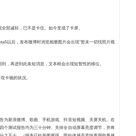
况全部减轻，已不是卡住。如今变成了卡屏。
6beta5以后，发布微博时浏览相册图片会出現“暂未一切找照片视
回到，再进到此条短消息，文本框会出现短暂性的移位。
出現卡顿的状况。
告为新浪微博、歌曲、手机游戏、抖音短视频、关屏关机。在
四个测试报告均为三十分钟。关掉全自动屏幕亮度调节，并将
百分之五十。（报表已柱形图展现，圆柱体越高意味着用电量越