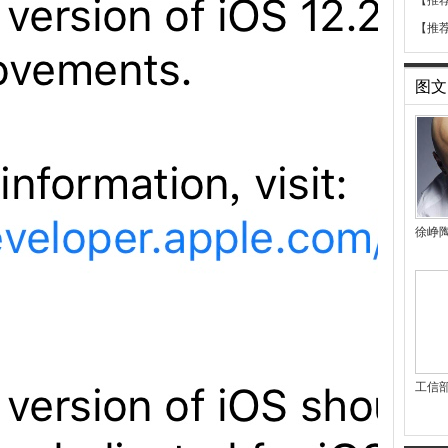
【推
【推
图文
徐峥
工信