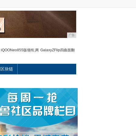
广告
iQOONeo855版领衔,两
GalaxyZFlip四曲面翻
区块链