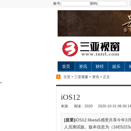
账号:
密码:
首页
资讯
财经
娱乐
主页
>
三亚视窗
>
资讯
> 正文
>
iOS12
来源:
阅读：2020
2020-10-31 06:30:1
[提要]
iOS12.6beta5感受共享今年
人员测试版。版本信息为（16E5223