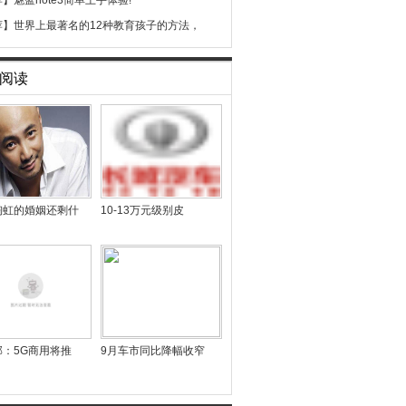
荐】
魅蓝note3简单上手体验!
荐】
世界上最著名的12种教育孩子的方法，
阅读
陶虹的婚姻还剩什
10-13万元级别皮
部：5G商用将推
9月车市同比降幅收窄