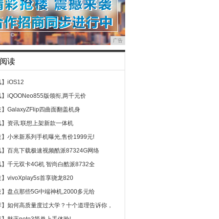
广告
阅读
讯】
iOS12
讯】
iQOONeo855版领衔,两千元价
技】
GalaxyZFlip四曲面翻盖机身
讯】
资讯:联想上架新款一体机
技】
小米新系列手机曝光,售价1999元!
讯】
百兆下载极速视频酷派87324G网络
讯】
千元双卡4G机 智尚白酷派8732全
技】
vivoXplay5s首享骁龙820
技】
盘点那些5G中端神机,2000多元给
荐】
如何高质量度过大学？十个道理告诉你，