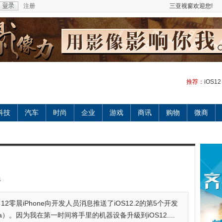
注册
三亚视窗欢迎您!
推荐：
iOS12
科技
汽车
时尚
企业
游戏
商讯
购物
微商
4
3月12零晨iPhone向开发人员消息推送了iOS12.2的第5个开发
a）。因为我在第一时间将手里的机器设备升級到iOS12....