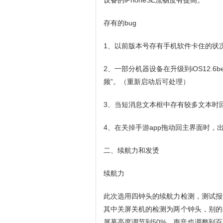
设备的iPhoneSE流畅度有提高。
存有的bug
1、以前版本号存有手机软件卡住的状
2、一部分机器设备在升级到iOS12.
频”。（重新启动后可处理）
3、当短消息文本框中存有较多文本时
4、在关掉手游app拖动回主界面时，
二、续航力和发烫
续航力
此次选用四钟头的续航力检测，测试报
其中关屏关机的检测为两个钟头，别的
屏幕亮度调节到50%，声音也调整到