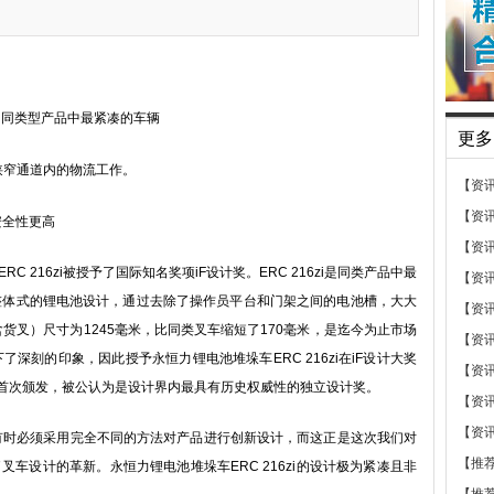
成为同类型产品中最紧凑的车辆
更多
狭窄通道内的物流工作。
【资
【资
安全性更高
【资
216zi被授予了国际知名奖项iF设计奖。ERC 216zi是同类产品中最
【资
整体式的锂电池设计，通过去除了操作员平台和门架之间的电池槽，大大
【资
（不含货叉）尺寸为1245毫米，比同类叉车缩短了170毫米，是迄今为止市场
【资
深刻的印象，因此授予永恒力锂电池堆垛车ERC 216zi在iF设计大奖
【资
53年首次颁发，被公认为是设计界内最具有历史权威性的独立设计奖。
【资
【资
h表示：“有时必须采用完全不同的方法对产品进行创新设计，而这正是这次我们对
【推
现了叉车设计的革新。永恒力锂电池堆垛车ERC 216zi的设计极为紧凑且非