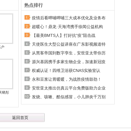
热点排行
疫情后看呷哺呷哺三大成本优化及业务布
超暖心！鼎龙·天海湾携手徐闻公益机构
【最美BMTS人】打好抗“疫”阻击战
天使医生大型公益讲座在广东影视频道特
落户
从黑客帝国到数字孪生，安世亚太带你历
源兴基因携手多家生物企业，加速新冠疫
权威认证！四维卫浴获CNAS实验室认
永和豆浆让胃暖暖，为战胜疫情鼓劲！
安世亚太推出仿真云平台免费版助力企业
关晓彤
发烧、咳嗽、酷似感冒，小儿肺炎千万别
返回首页