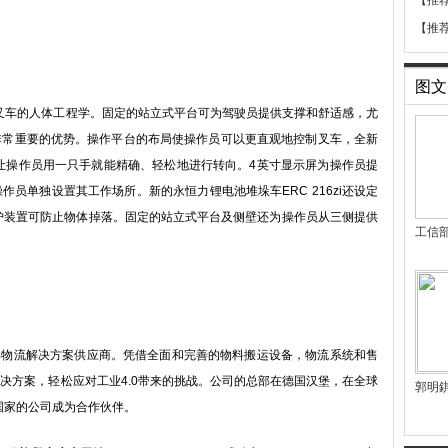
【推
【推
图文
意了叉车的人体工程学。固定的站立式平台可为驾驶员提供支撑和舒适感，尤
非常重要的优势。操作平台的布局使操作员可以更直观地控制叉车，全新
，可以让操作员用一只手就能精确、轻松地进行转向。4英寸显示屏为操作员提
员单独设置其工作场所。新的永恒力锂电池堆垛车ERC 216zi还设定
高架防护装置可防止物体掉落。固定的站立式平台及侧壁还为操作员从三侧提供
工信
部物流解决方案供应商。凭借全面和完善的物料搬运设备，物流系统和售
决方案，轻松应对工业4.0带来的挑战。公司的总部在德国汉堡，在全球
郭明錤
国家的公司成为合作伙伴。