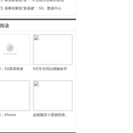
荐】
聚焦家庭战“疫”，华住推出居家防疫指
荐】
易事特聚焦“新基建”：5G、数据中心
阅读
部：5G商用将推
9月车市同比降幅收窄
：iPhone
赵丽颖穿小黑裙惊艳，