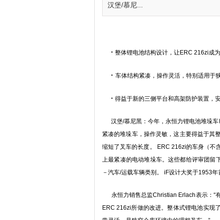
汉堡/慕尼...
·
整体锂电池结构设计，让ERC 216zi
·
车体结构紧凑，操作灵活，特别适用于
·
得益于新的三侧平台和高架防护装置，
汉堡/慕尼黑：今年，永恒力锂电池堆垛车ERC 
紧凑的堆垛车，操作灵敏，这主要得益于其
缩短了叉车的长度。 ERC 216zi的车身
上最紧凑的电动堆垛车。这些都给评审团留下了
－汽车/运载车辆类别。 iF设计大奖于19
永恒力销售总监Christian Erlac
ERC 216zi所做的改进。整体式锂电池实