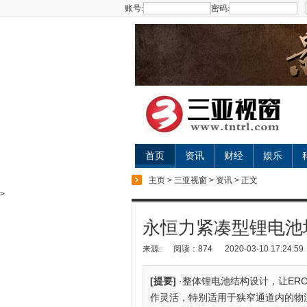
账号:
密码:
首页
资讯
财经
娱乐
主页
>
三亚视窗
>
资讯
> 正文
>
永恒力紧凑型锂电池堆垛
来源:
阅读：874
2020-03-10 17:24:59
[提要]
·整体锂电池结构设计，让ERC
作灵活，特别适用于狭窄通道内的物