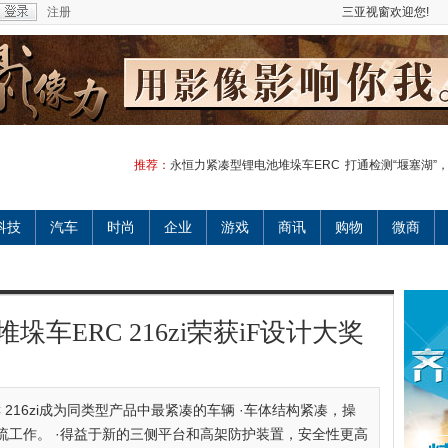
注册
三亚视窗欢迎您!
推荐：
永恒力紧凑型锂电池堆垛车ERC
打通检测“堰塞湖”
科技
汽车
时尚
企业
游戏
商讯
购物
微商
车ERC 216zi荣获iF设计大奖
 216zi成为同类型产品中最紧凑的车辆 ·车体结构紧凑，操
流工作。 ·得益于新的三侧平台和高架防护装置，安全性更高