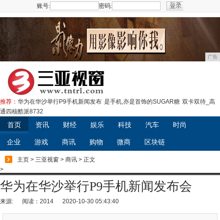
账号:
密码:
注册
广告
推荐：
华为在华沙举行P9手机新闻发布
是手机,亦是首饰的SUGAR糖
双卡双待_高
通四核酷派8732
首页
资讯
财经
娱乐
科技
汽车
时尚
企业
游戏
商讯
购物
微商
区块链
主页
>
三亚视窗
>
商讯
> 正文
>
华为在华沙举行P9手机新闻发布会
来源:
阅读：2014
2020-10-30 05:43:40