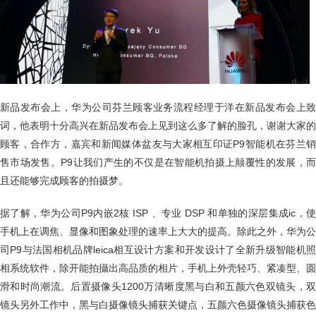
新品发布会上，华为公司芬兰顾客业务流程经理于洋在新品发布会上致
词，他表明十分高兴在新品发布会上见到这么多了解的脸孔，谢谢大家的
顾客，合作方，嘉宾和新闻媒体盆友与大家相互印证P9智能机在芬兰销
售市场发售。P9让我们产生的不仅是在智能机拍摄上颠覆性的发展，而
且还能够完成顾客的拍摄梦。
据了解，华为公司P9内嵌2核 ISP 、专业 DSP 和单独的深层集成ic，使
手机上在调焦、显像和图象处理的速率上大大的提高。除此之外，华为公
司P9与法国相机品牌leica相互设计方案和开发设计了全新升级智能机照
相系统软件，除开能拍攝出高品质的相片，手机上外壳轻巧、紧凑型、圆
滑和时尚潮流。后置摄像头1200万清晰度黑与白和五颜六色双镜头，双
镜头另外工作中，黑与白摄像镜头捕获关键点，五颜六色摄像镜头捕获色