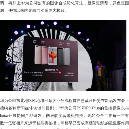
调，再加上华为公司独有的图像合成优化算法，显像更清楚，颜色更圆
润，使拍出来的界面层次感更为极致。
华为公司东北地区欧地域部顾客业务流程首席总裁汪严旻在新品发布会上
接纳各种新闻媒体访谈时提到，“华为公司P9和P9 Plus的监控摄像头与
leica开展协同产品研发，彻底改变智能机拍摄。现如今全世界每一年有
数十亿张相片来源于智能机拍攝，照相早已变成高档智能机的最重要作用