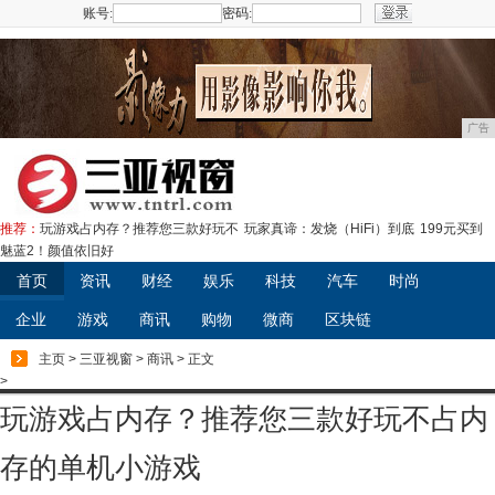
账号:
密码:
注册
广告
推荐：
玩游戏占内存？推荐您三款好玩不
玩家真谛：发烧（HiFi）到底
199元买到
魅蓝2！颜值依旧好
首页
资讯
财经
娱乐
科技
汽车
时尚
企业
游戏
商讯
购物
微商
区块链
主页
>
三亚视窗
>
商讯
> 正文
>
玩游戏占内存？推荐您三款好玩不占内
存的单机小游戏