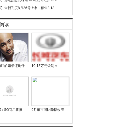
荐】
还是熟悉的味道 试驾上汽大众2020
荐】
全新飞度8月26号上市，预售8.18
阅读
陶虹的婚姻还剩什
10-13万元级别皮
部：5G商用将推
9月车市同比降幅收窄