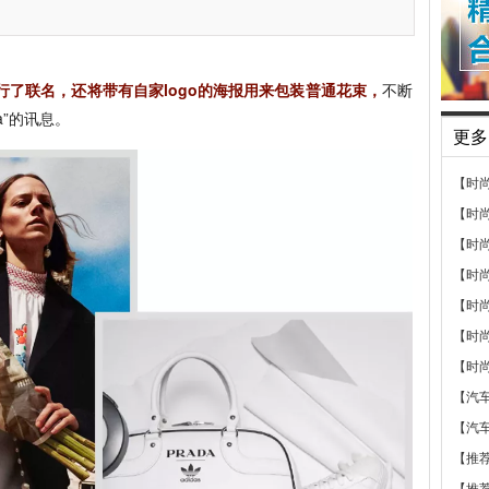
s 进行了联名，还将带有自家logo的海报用来包装普通花束，
不断
a”的讯息。
更多
【时
【时
【时
【时
【时
【时
【时
【汽
【汽
【推