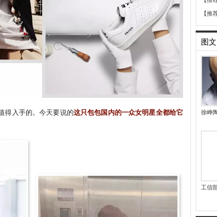
【推
【推
图文
就有值得入手的。今天要说的
这只包包国内的一众女明星全都给它
徐峥
工信