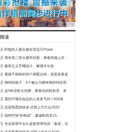
广告
阅读
尚】
时髦的人最近都在背这只Prada
尚】
周冬雨二登大都市封面，身着高领上衣，
尚】
极简主义手镯设计，够潮才出色
尚】
遵循千禧粉的四个搭配法则，就算是黄皮
尚】
独特的孩子：5个被认为拥有独特特征而
尚】
这4种凉鞋太伤脚，看看你的鞋柜里，有
尚】
遇到不懂化妆品的人是多气闷？600多
车】
还是熟悉的味道 试驾上汽大众2020
车】
福特打响“价格战”，蒙迪欧跌至15.
荐】
专业靠谱半永久皮肤管理培训「春甜」北