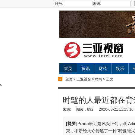
账号:
密码:
首页
资讯
财经
娱乐
主页
>
三亚视窗
>
时尚
> 正文
>
时髦的人最近都在背这只
来源:
阅读：892
2020-08-21 11:25:10
[提要]
Prada最近是风头正劲，跟 A
束，不断给大众传递了一种“我也能买得起