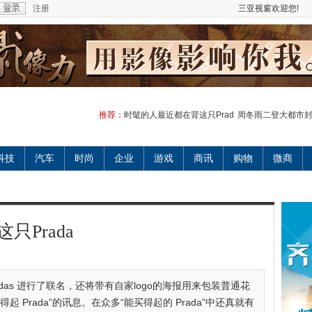
注册
三亚视窗欢迎您!
推荐：
时髦的人最近都在背这只Prad
周冬雨二登大都市
科技
汽车
时尚
企业
游戏
商讯
购物
微商
Prada
didas 进行了联名，还将带有自家logo的海报用来包装普通花
 Prada”的讯息。在众多“能买得起的 Prada”中还真就有