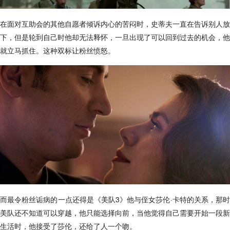
在面对互助会的其他自愿者倾诉内心的苦闷时，史蒂夫一直在告诉别人放
下，但是轮到自己时他却无法释怀，一旦出现了可以回到过去的机会，他
就立马抓住。这种双标让粉丝愤怒。
而最令粉丝诟病的一点还得是《美队3》他与侄女莎伦·卡特的关系，那时
美队还不知道可以穿越，他只能选择向前，当他觉得自己需要开始一段新
生活时，他接受了莎伦，还给了人一个吻。