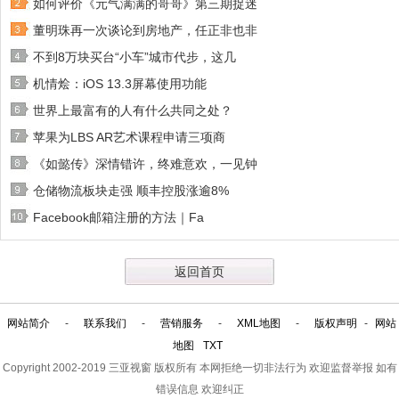
如何评价《元气满满的哥哥》第三期捉迷
董明珠再一次谈论到房地产，任正非也非
不到8万块买台“小车”城市代步，这几
机情烩：iOS 13.3屏幕使用功能
世界上最富有的人有什么共同之处？
苹果为LBS AR艺术课程申请三项商
《如懿传》深情错许，终难意欢，一见钟
仓储物流板块走强 顺丰控股涨逾8%
Facebook邮箱注册的方法｜Fa
返回首页
网站简介
-
联系我们
-
营销服务
-
XML地图
-
版权声明
-
网站
地图
TXT
Copyright 2002-2019
三亚视窗
版权所有 本网拒绝一切非法行为 欢迎监督举报 如有
错误信息 欢迎纠正