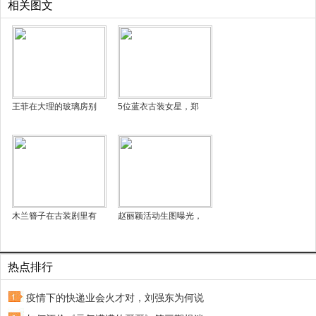
相关图文
王菲在大理的玻璃房别
5位蓝衣古装女星，郑
木兰簪子在古装剧里有
赵丽颖活动生图曝光，
热点排行
疫情下的快递业会火才对，刘强东为何说