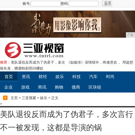
账号:
密码:
注册
广告
推荐：
美队退役反而成为了伪君子，多次
《如懿传》深情错许，终难意欢，
邓超想
留长发，晒鹿晗剧照问哪款
首页
资讯
财经
娱乐
科技
汽车
时尚
企业
游戏
商讯
购物
微商
区块链
主页
>
三亚视窗
>
娱乐
> 正文
>
美队退役反而成为了伪君子，多次言行
不一被发现，这都是导演的锅