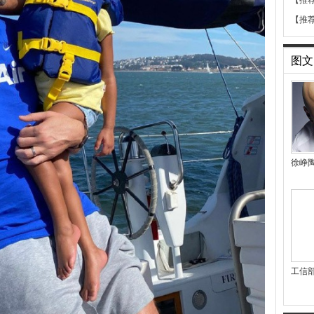
【推
【推
图文
徐峥
工信