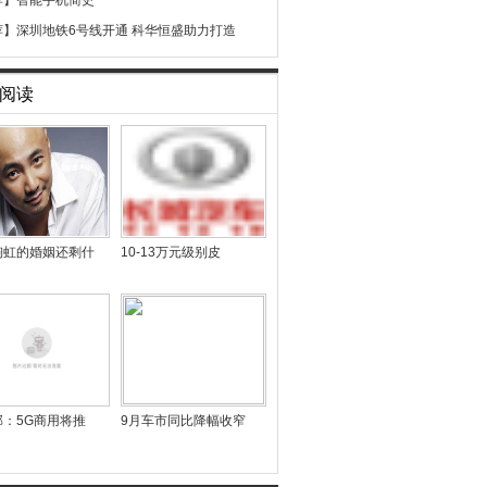
荐】
智能手机简史
荐】
深圳地铁6号线开通 科华恒盛助力打造
阅读
陶虹的婚姻还剩什
10-13万元级别皮
部：5G商用将推
9月车市同比降幅收窄