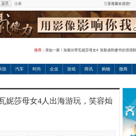
注册
三亚视窗欢迎您!
推荐：
亲如一家！加索尔带瓦妮莎母女4
张新成和虞书欣强强
科技
汽车
时尚
企业
游戏
商讯
购物
微商
瓦妮莎母女4人出海游玩，笑容灿