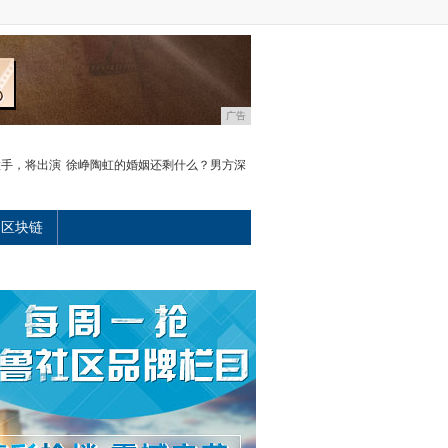
广告
联手，将出演
徐峥陶虹的婚姻还剩什么？男方深
区块链