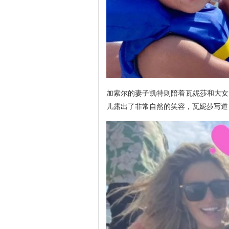
加索尔的妻子凯特则陪着瓦妮莎和大女
儿露出了非常自然的笑容，瓦妮莎写道：