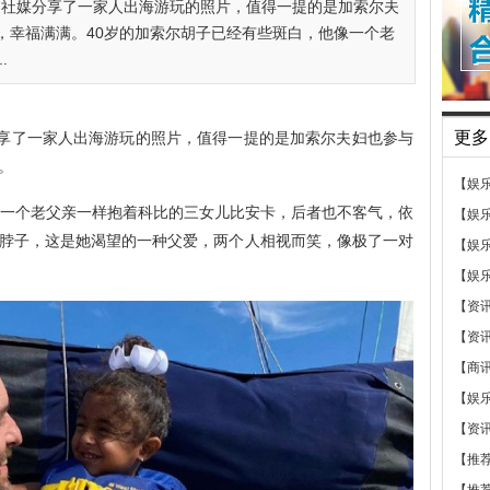
过社媒分享了一家人出海游玩的照片，值得一提的是加索尔夫
，幸福满满。40岁的加索尔胡子已经有些斑白，他像一个老
.
更多
分享了一家人出海游玩的照片，值得一提的是加索尔夫妇也参与
。
【娱
像一个老父亲一样抱着科比的三女儿比安卡，后者也不客气，依
【娱
脖子，这是她渴望的一种父爱，两个人相视而笑，像极了一对
【娱
【娱
【资
【资
【商
【娱
【资
【推