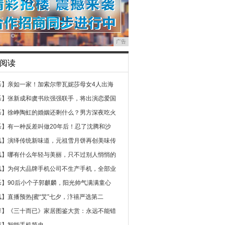
广告
阅读
乐】
亲如一家！加索尔带瓦妮莎母女4人出海
乐】
张新成和虞书欣强强联手，将出演恋爱国
乐】
徐峥陶虹的婚姻还剩什么？男方深夜吃火
乐】
有一种反差叫做20年后！忍了沈腾和沙
讯】
演绎传统新味道，元祖雪月饼再创美味传
讯】
哪有什么年轻与美丽，只不过别人悄悄的
讯】
为何大品牌手机公司不生产手机，全部业
乐】
90后小个子郭麒麟，阳光帅气满满童心
讯】
直播预热|蜜“艾”七夕，汴禧严选第二
荐】
《三十而已》家居图鉴大赏：永远不能错